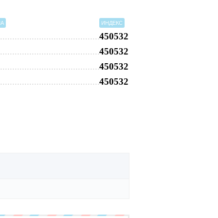
МА
ИНДЕКС
450532
450532
450532
450532