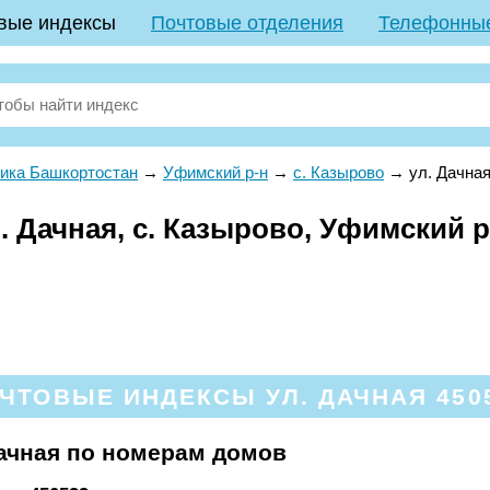
вые индексы
Почтовые отделения
Телефонны
ика Башкортостан
→
Уфимский р-н
→
с. Казырово
→
ул. Дачна
 Дачная, с. Казырово, Уфимский р
ЧТОВЫЕ ИНДЕКСЫ УЛ. ДАЧНАЯ 450
ачная по номерам домов