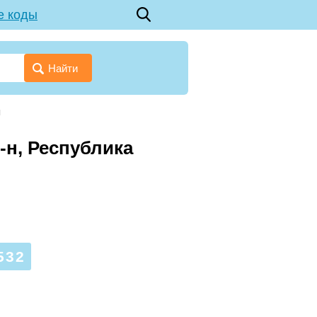
е коды
Найти
я
-н, Республика
532