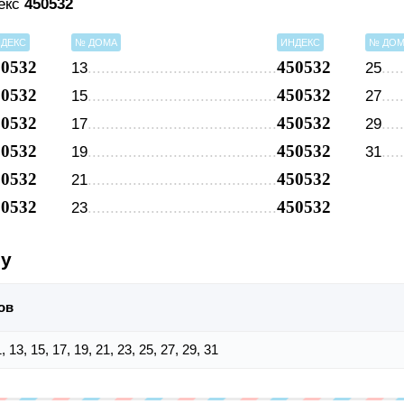
декс
450532
ДЕКС
№ ДОМА
ИНДЕКС
№ ДО
50532
450532
13
25
50532
450532
15
27
50532
450532
17
29
50532
450532
19
31
50532
450532
21
50532
450532
23
су
ов
11, 13, 15, 17, 19, 21, 23, 25, 27, 29, 31