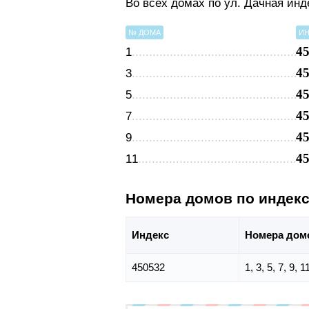
Во всех домах по ул. Дачная ин
№ ДОМА
ИН
4
1
4
3
4
5
4
7
4
9
4
11
Номера домов по индек
Индекс
Номера дом
450532
1, 3, 5, 7, 9, 