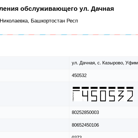
еления обслуживающего ул. Дачная
д Николаевка, Башкортостан Респ
ул. Дачная,
с. Казырово,
Уфимс
450532
80252850003
80652450106
0272