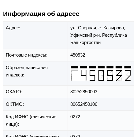
Информация об адресе
Адрес:
ул. Озерная,
с. Казырово,
Уфимский р-н,
Республика
Башкортостан
Почтовые индексы:
450532
Образец написания
индекса:
ОКАТО:
80252850003
ОКТМО:
80652450106
Код ИФНС (физические
0272
лица):
Код ИФНС (юридические
0272