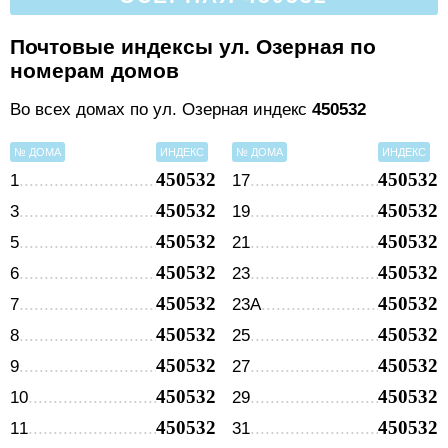
Почтовые индексы ул. Озерная по
номерам домов
Во всех домах по ул. Озерная индекс
450532
№ ДОМА
ИНДЕКС
№ ДОМА
ИНДЕКС
450532
450532
1
17
450532
450532
3
19
450532
450532
5
21
450532
450532
6
23
450532
450532
7
23А
450532
450532
8
25
450532
450532
9
27
450532
450532
10
29
450532
450532
11
31