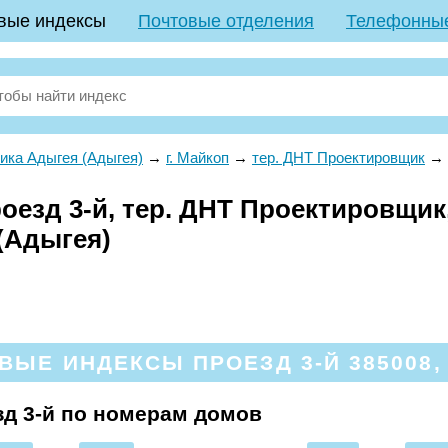
вые индексы
Почтовые отделения
Телефонны
ика Адыгея (Адыгея)
→
г. Майкоп
→
тер. ДНТ Проектировщик
→
езд 3-й, тер. ДНТ Проектировщик,
(Адыгея)
ВЫЕ ИНДЕКСЫ ПРОЕЗД 3-Й 385008, 
д 3-й по номерам домов