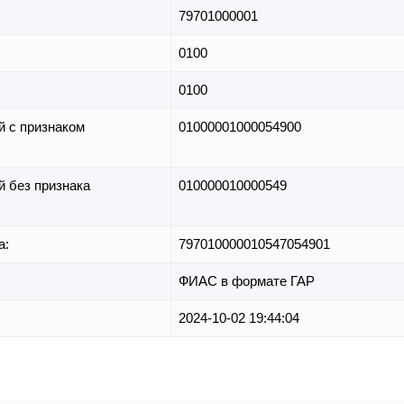
79701000001
0100
0100
й с признаком
01000001000054900
й без признака
010000010000549
а:
797010000010547054901
ФИАС в формате ГАР
2024-10-02 19:44:04