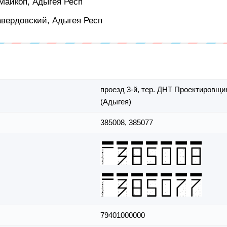
 Майкоп, Адыгея Респ
Гавердовский, Адыгея Респ
проезд 3-й,
тер. ДНТ Проектировщи
(Адыгея)
385008, 385077
79401000000