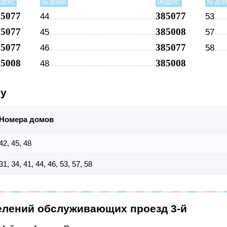
ДЕКС
№ ДОМА
ИНДЕКС
№ ДО
85077
385077
44
53
85077
385008
45
57
85077
385077
46
58
85008
385008
48
су
Номера домов
42, 45, 48
31, 34, 41, 44, 46, 53, 57, 58
елений обслуживающих проезд 3-й