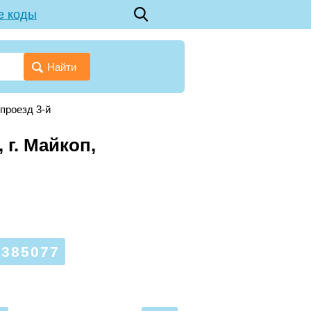
е коды
Найти
проезд 3-й
 г. Майкоп,
385077