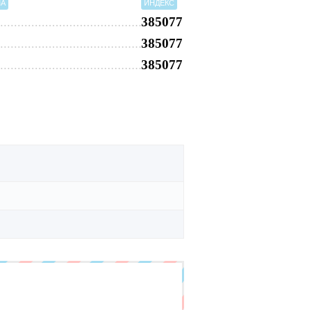
МА
ИНДЕКС
385077
385077
385077