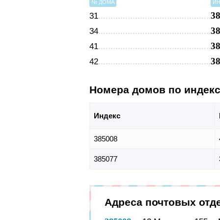
№ ДОМА
ИН
3
31
3
34
3
41
3
42
Номера домов по индек
Индекс
385008
385077
Адреса почтовых отд