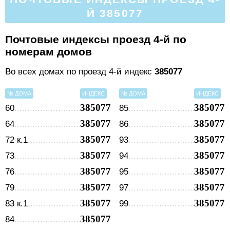
Й 385077
Почтовые индексы проезд 4-й по
номерам домов
Во всех домах по проезд 4-й индекс
385077
№ ДОМА
ИНДЕКС
№ ДОМА
ИНДЕКС
385077
385077
60
85
385077
385077
64
86
385077
385077
72 к.1
93
385077
385077
73
94
385077
385077
76
95
385077
385077
79
97
385077
385077
83 к.1
99
385077
84