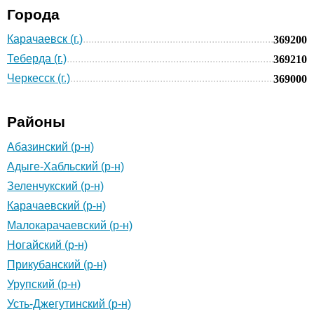
Города
Карачаевск (г.)
369200
Теберда (г.)
369210
Черкесск (г.)
369000
Районы
Абазинский (р-н)
Адыге-Хабльский (р-н)
Зеленчукский (р-н)
Карачаевский (р-н)
Малокарачаевский (р-н)
Ногайский (р-н)
Прикубанский (р-н)
Урупский (р-н)
Усть-Джегутинский (р-н)