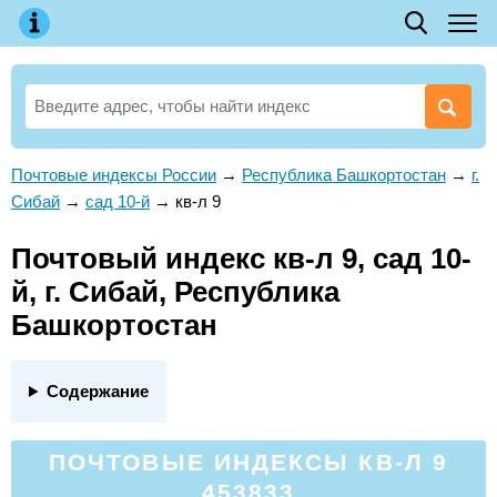
Почтовые индексы России
→
Республика Башкортостан
→
г.
Сибай
→
сад 10-й
→
кв-л 9
Почтовый индекс кв-л 9, сад 10-
й, г. Сибай, Республика
Башкортостан
Содержание
ПОЧТОВЫЕ ИНДЕКСЫ КВ-Л 9
453833