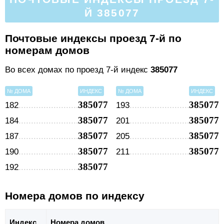
Й 385077
Почтовые индексы проезд 7-й по
номерам домов
Во всех домах по проезд 7-й индекс
385077
№ ДОМА
ИНДЕКС
№ ДОМА
ИНДЕКС
385077
385077
182
193
385077
385077
184
201
385077
385077
187
205
385077
385077
190
211
385077
192
Номера домов по индексу
Индекс
Номера домов