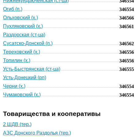
Нижнекундрюченская (ст-ца)
346554
Огиб (п.)
346554
Ольховский (х.)
346566
Пухляковский (х.)
346561
Раздорская (ст-ца)
Сусатско-Донской (п.)
346562
Тереховский (х.)
346556
Топилин (х.)
346556
Усть-Быстрянская (ст-ца)
346555
Усть-Донецкий (рп)
Черни (х.)
346554
Чумаковский (х.)
346554
Товарищества и кооперативы
2 ШДВ (тер.)
АЗС Донского Раздолья (тер.)