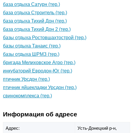
база отдыха Сатурн (тер.)
база отдыха Строитель (тер.)
база отдыха Тихий Дон (тер.)
база отдыха Тихий Дон 2 (тер.)
базы отдыха Ростовшахтострой (тер.)
базы отдыха Танаис (тер.)
базы отдыха ШРМЗ (тер.)
бригада Мелиховское Агро (тер.)
инкубаторий Евродон-Юг (тер.)
птичник Урсдон (тер.)
птичник яйцекладки Урсдон (тер.)
свинокомплекса (тер.)
Информация об адресе
Адрес:
Усть-Донецкий р-н,