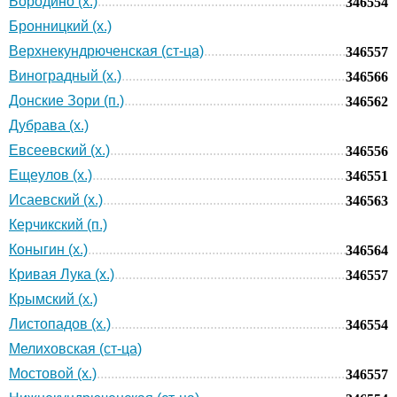
Бородино (х.)
346554
Бронницкий (х.)
Верхнекундрюченская (ст-ца)
346557
Виноградный (х.)
346566
Донские Зори (п.)
346562
Дубрава (х.)
Евсеевский (х.)
346556
Ещеулов (х.)
346551
Исаевский (х.)
346563
Керчикский (п.)
Коныгин (х.)
346564
Кривая Лука (х.)
346557
Крымский (х.)
Листопадов (х.)
346554
Мелиховская (ст-ца)
Мостовой (х.)
346557