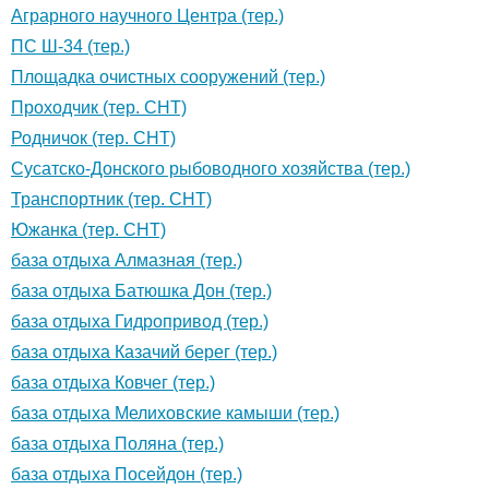
Аграрного научного Центра (тер.)
ПС Ш-34 (тер.)
Площадка очистных сооружений (тер.)
Проходчик (тер. СНТ)
Родничок (тер. СНТ)
Сусатско-Донского рыбоводного хозяйства (тер.)
Транспортник (тер. СНТ)
Южанка (тер. СНТ)
база отдыха Алмазная (тер.)
база отдыха Батюшка Дон (тер.)
база отдыха Гидропривод (тер.)
база отдыха Казачий берег (тер.)
база отдыха Ковчег (тер.)
база отдыха Мелиховские камыши (тер.)
база отдыха Поляна (тер.)
база отдыха Посейдон (тер.)