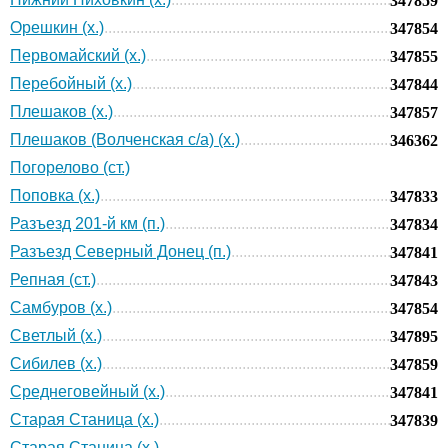
347859
Орешкин (х.)
347854
Первомайский (х.)
347855
Перебойный (х.)
347844
Плешаков (х.)
347857
Плешаков (Волченская с/а) (х.)
346362
Погорелово (ст.)
Поповка (х.)
347833
Разъезд 201-й км (п.)
347834
Разъезд Северный Донец (п.)
347841
Репная (ст.)
347843
Самбуров (х.)
347854
Светлый (х.)
347895
Сибилев (х.)
347859
Среднеговейный (х.)
347841
Старая Станица (х.)
347839
Старая Станица (х.)