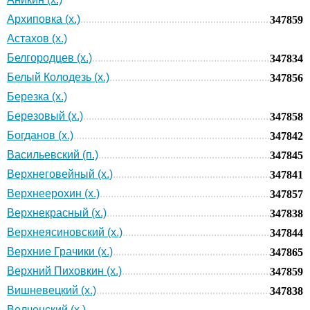
Архиповка (х.)
347859
Астахов (х.)
Белгородцев (х.)
347834
Белый Колодезь (х.)
347856
Березка (х.)
Березовый (х.)
347858
Богданов (х.)
347842
Васильевский (п.)
347845
Верхнеговейный (х.)
347841
Верхнеерохин (х.)
347857
Верхнекрасный (х.)
347838
Верхнеясиновский (х.)
347844
Верхние Грачики (х.)
347865
Верхний Пиховкин (х.)
347859
Вишневецкий (х.)
347838
Волченский (х.)