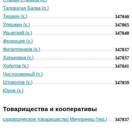
Таловатая Балка (п.)
Тишкин (х.)
347840
Уляшкин (х.)
347865
Урывский (х.)
347840
Федорцев (х.)
Филиппенков (х.)
347837
Харьковка (х.)
347837
Хоботок (х.)
347841
Чистоозерный (п.)
Штоколов (х.)
347859
Юров (х.)
Товарищества и кооперативы
садоводческое товарищество Мичуринец (тер.)
347837