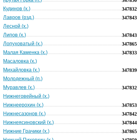
347850
Кудинов (х.)
347832
Лавров (рзд.)
347843
Лесной (х.)
Липов (х.)
347843
Лопуховатый (х.)
347865
Малая Каменка (х.)
347833
Масаловка (х.)
Михайловка (х.)
347839
Молодежный (п.)
Муравлев (х.)
347832
Нижнеговейный (х.)
Нижнеерохин (х.)
347853
Нижнесазонов (х.)
347842
Нижнеясиновский (х.)
347844
Нижние Грачики (х.)
347865
Нижний Пиховкин (х.)