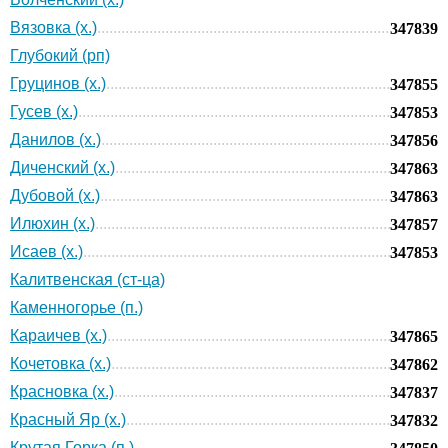
Вязовка (х.)
347839
Глубокий (рп)
Груцинов (х.)
347855
Гусев (х.)
347853
Данилов (х.)
347856
Диченский (х.)
347863
Дубовой (х.)
347863
Илюхин (х.)
347857
Исаев (х.)
347853
Калитвенская (ст-ца)
Каменногорье (п.)
Караичев (х.)
347865
Кочетовка (х.)
347862
Красновка (х.)
347837
Красный Яр (х.)
347832
Крутая Горка (п.)