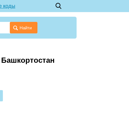
е коды
Найти
ка Башкортостан
3