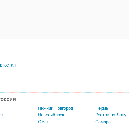
ртостан
России
Нижний Новгород
Пермь
ск
Новосибирск
Ростов-на-Дону
Омск
Самара