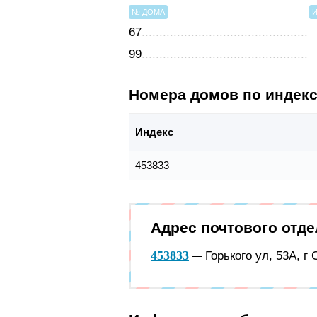
№ ДОМА
67
99
Номера домов по индек
Индекс
453833
Адрес почтового отд
453833
Горького ул, 53А, г
—