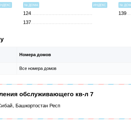
ИНДЕКС
№ ДОМА
ИНДЕКС
№ ДО
124
139
137
су
Номера домов
Все номера домов
еления обслуживающего кв-л 7
 Сибай, Башкортостан Респ