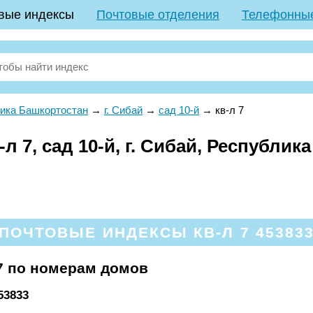
вые индексы
Почтовые отделения
Телефонны
ика Башкортостан
→
г. Сибай
→
сад 10-й
→
кв-л 7
л 7, сад 10-й, г. Сибай, Республи
ПОЧТОВЫЕ ИНДЕКСЫ КВ-Л 7 45383
7 по номерам домов
53833