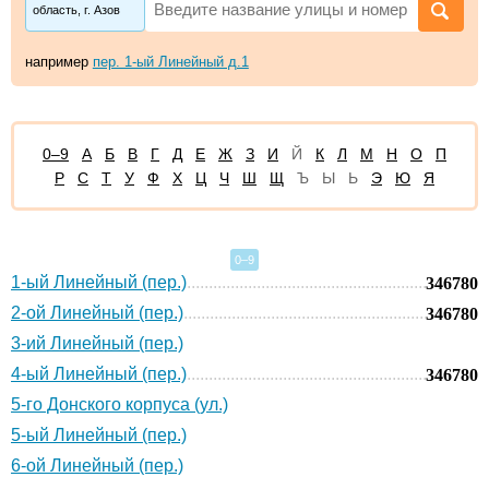
область, г. Азов
например
пер. 1-ый Линейный д.1
0–9
А
Б
В
Г
Д
Е
Ж
З
И
Й
К
Л
М
Н
О
П
Р
С
Т
У
Ф
Х
Ц
Ч
Ш
Щ
Ъ
Ы
Ь
Э
Ю
Я
0–9
1-ый Линейный (пер.)
346780
2-ой Линейный (пер.)
346780
3-ий Линейный (пер.)
4-ый Линейный (пер.)
346780
5-го Донского корпуса (ул.)
5-ый Линейный (пер.)
6-ой Линейный (пер.)