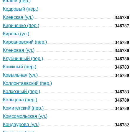
Кваши (пер.)
Кедровый (пер.)
Киевская (ул.)
346780
Кириченко (пер.)
346787
Кирова (ул.)
Кирсановский (пер.)
346780
Кленовая (ул.)
346780
Клубничный (пер.)
346780
Книжный (пер.)
346783
Ковыльная (ул.)
346780
Коллонтаевский (пер.)
Колхозный (пер.)
346783
Кольцова (пер.)
346780
Комитетский (пер.)
346780
Комсомольская (ул.)
Кондаурова (ул.)
346782