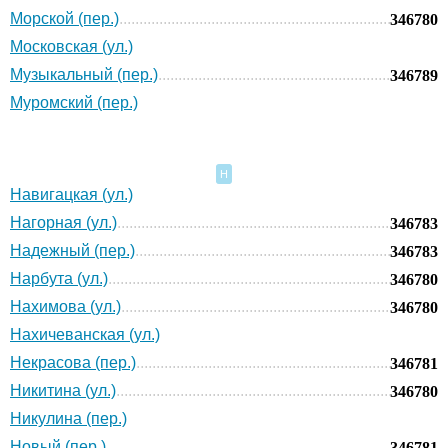
Морской (пер.)
346780
Московская (ул.)
Музыкальный (пер.)
346789
Муромский (пер.)
Н
Навигацкая (ул.)
Нагорная (ул.)
346783
Надежный (пер.)
346783
Нарбута (ул.)
346780
Нахимова (ул.)
346780
Нахичеванская (ул.)
Некрасова (пер.)
346781
Никитина (ул.)
346780
Никулина (пер.)
Новый (пер.)
346781