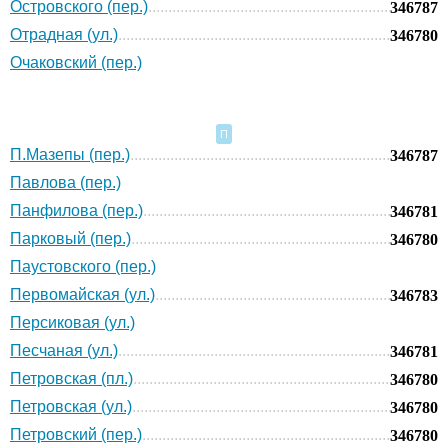
Островского (пер.)
346787
Отрадная (ул.)
346780
Очаковский (пер.)
П
П.Мазепы (пер.)
346787
Павлова (пер.)
Панфилова (пер.)
346781
Парковый (пер.)
346780
Паустовского (пер.)
Первомайская (ул.)
346783
Персиковая (ул.)
Песчаная (ул.)
346781
Петровская (пл.)
346780
Петровская (ул.)
346780
Петровский (пер.)
346780