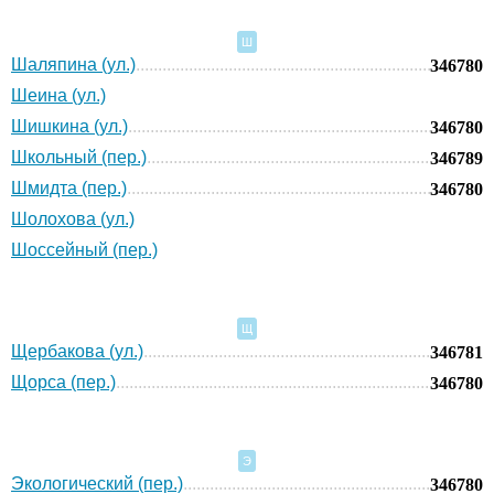
Ш
Шаляпина (ул.)
346780
Шеина (ул.)
Шишкина (ул.)
346780
Школьный (пер.)
346789
Шмидта (пер.)
346780
Шолохова (ул.)
Шоссейный (пер.)
Щ
Щербакова (ул.)
346781
Щорса (пер.)
346780
Э
Экологический (пер.)
346780