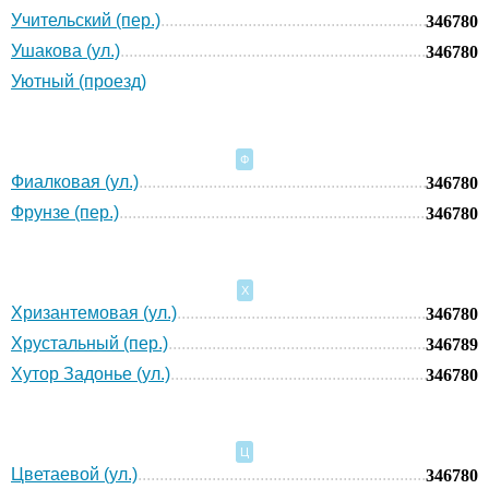
Учительский (пер.)
346780
Ушакова (ул.)
346780
Уютный (проезд)
Ф
Фиалковая (ул.)
346780
Фрунзе (пер.)
346780
Х
Хризантемовая (ул.)
346780
Хрустальный (пер.)
346789
Хутор Задонье (ул.)
346780
Ц
Цветаевой (ул.)
346780