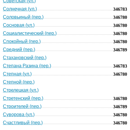
Советская (ул.)
Солнечная (ул.)
346783
Соловьиный (пер.)
346780
Сосновая (ул.)
346780
Социалистический (пер.)
346780
Спокойный (пер.)
346780
Средний (пер.)
346789
Стахановский (пер.)
Степана Разина (пер.)
346783
Степная (ул.)
346780
Степной (пер.)
Стрелецкая (ул.)
Стретенский (пер.)
346780
Строителей (пер.)
346789
Суворова (ул.)
346780
Счастливый (пер.)
346780