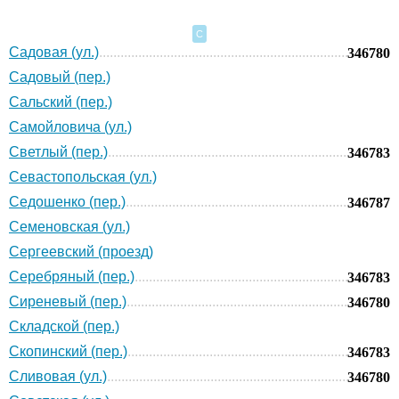
С
Садовая (ул.)
346780
Садовый (пер.)
Сальский (пер.)
Самойловича (ул.)
Светлый (пер.)
346783
Севастопольская (ул.)
Седошенко (пер.)
346787
Семеновская (ул.)
Сергеевский (проезд)
Серебряный (пер.)
346783
Сиреневый (пер.)
346780
Складской (пер.)
Скопинский (пер.)
346783
Сливовая (ул.)
346780