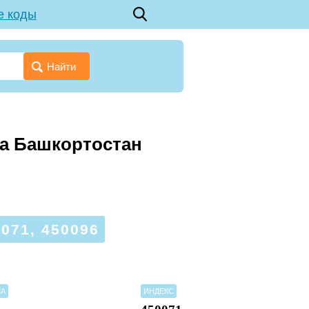
е коды
Найти
ка Башкортостан
71, 450096
МА
ИНДЕКС