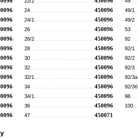
50096
450096
22/2
49
50096
450096
24
49/1
50096
450096
24/1
49/2
50096
450096
26
53
50096
450096
26/2
92
50096
450096
28
92/1
50096
450096
30
92/2
50096
450096
32
92/3
50096
450096
32/1
92/3а
50096
450096
34
92/3б
50096
450096
34/1
98
50096
450096
36
100
50096
450071
47
су