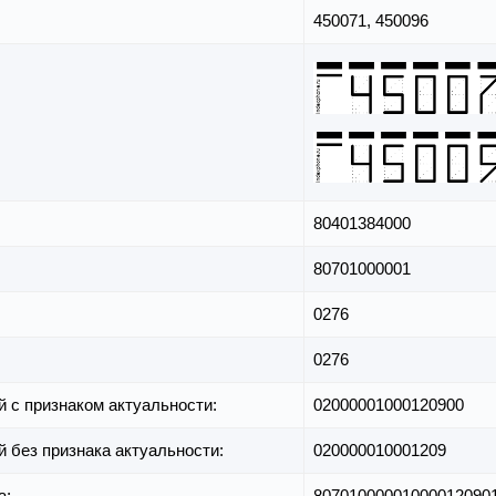
450071, 450096
80401384000
80701000001
0276
0276
й с признаком актуальности:
02000001000120900
й без признака актуальности:
020000010001209
а:
80701000001000012090