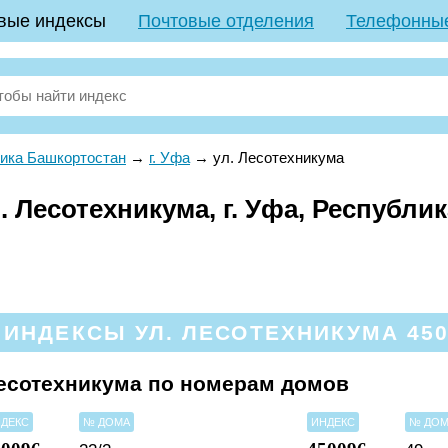
вые индексы
Почтовые отделения
Телефонны
ика Башкортостан
→
г. Уфа
→
ул. Лесотехникума
 Лесотехникума, г. Уфа, Республи
ИНДЕКСЫ УЛ. ЛЕСОТЕХНИКУМА 4500
есотехникума по номерам домов
ДЕКС
№ ДОМА
ИНДЕКС
№ ДО