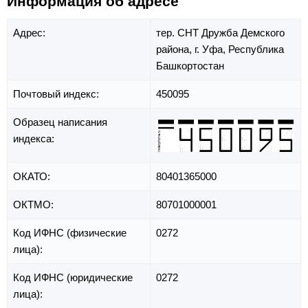
Информация об адресе
Адрес:
тер. СНТ Дружба Демского
района,
г. Уфа,
Республика
Башкортостан
Почтовый индекс:
450095
Образец написания
индекса:
ОКАТО:
80401365000
ОКТМО:
80701000001
Код ИФНС (физические
0272
лица):
Код ИФНС (юридические
0272
лица):