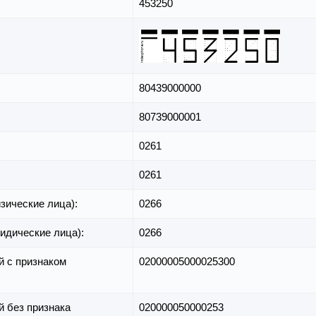
453250
80439000000
80739000001
0261
0261
зические лица):
0266
идические лица):
0266
й с признаком
02000005000025300
й без признака
020000050000253