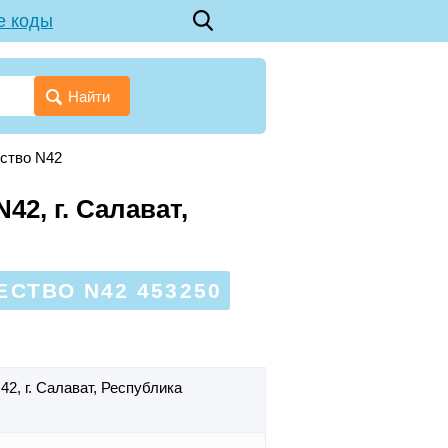
е коды
Найти
ство N42
2, г. Салават,
СТВО N42 453250
N42,
г. Салават,
Республика