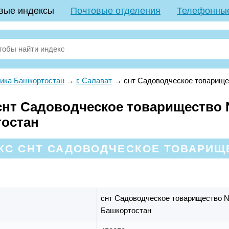
вые индексы
Почтовые отделения
Телефонны
ика Башкортостан
→
г. Салават
→
снт Садоводческое товарище
нт Садоводческое товарищество N4
тостан
С СНТ САДОВОДЧЕСКОЕ ТОВАРИЩЕ
снт Садоводческое товарищество 
Башкортостан