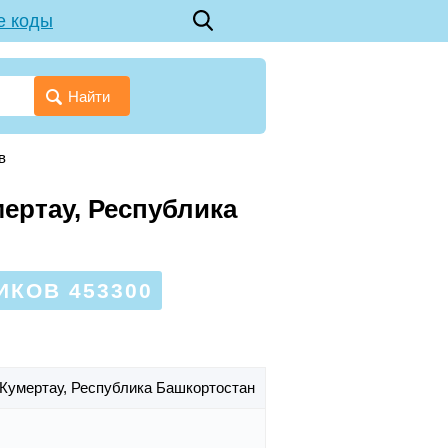
е коды
Найти
в
мертау, Республика
ИКОВ 453300
. Кумертау,
Республика Башкортостан