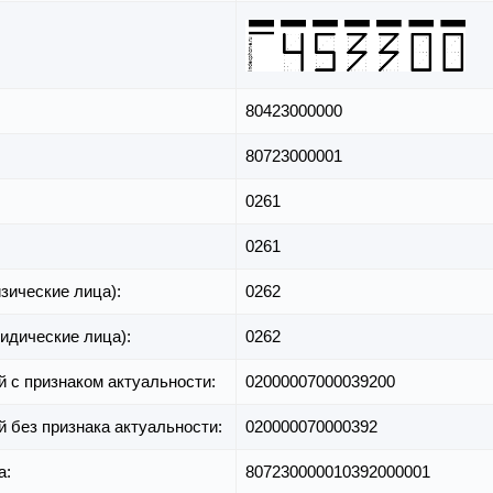
80423000000
80723000001
0261
0261
зические лица):
0262
идические лица):
0262
й с признаком актуальности:
02000007000039200
й без признака актуальности:
020000070000392
а:
807230000010392000001