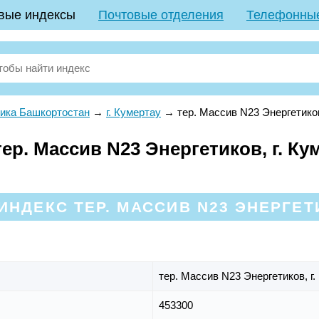
вые индексы
Почтовые отделения
Телефонны
ика Башкортостан
→
г. Кумертау
→
тер. Массив N23 Энергетико
р. Массив N23 Энергетиков, г. Ку
НДЕКС ТЕР. МАССИВ N23 ЭНЕРГЕТ
тер. Массив N23 Энергетиков,
г
453300