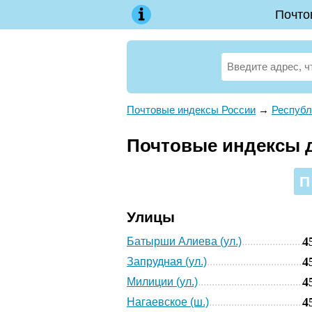
Почто
Почтовые индексы России
→
Республ
Почтовые индексы д
П
Улицы
4
Батырши Алиева (ул.)
4
Запрудная (ул.)
4
Милиции (ул.)
4
Нагаевское (ш.)