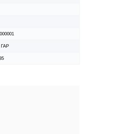
000001
 ГАР
35