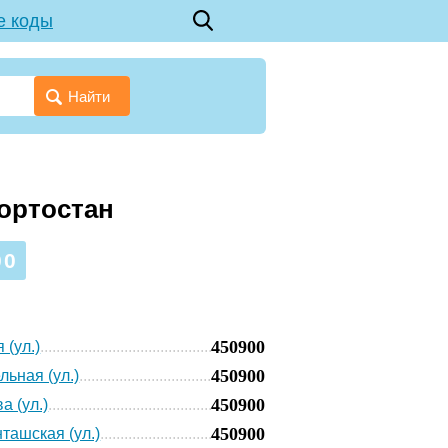
е коды
Найти
кортостан
00
450900
 (ул.)
450900
льная (ул.)
450900
а (ул.)
450900
ташская (ул.)