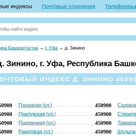
вые индексы
Почтовые отделения
Телефонны
ика Башкортостан
→
г. Уфа
→
д. Зинино
. Зинино, г. Уфа, Республика Баш
ОЧТОВЫЙ ИНДЕКС Д. ЗИНИНО 4509
50900
450900
Парадная (ул.)
Садовая
50900
450900
Прилукская (ул.)
Строите
50900
450900
Пшеничная (ул.)
Томаров
50900
450900
Ракитовая (ул.)
Шульган