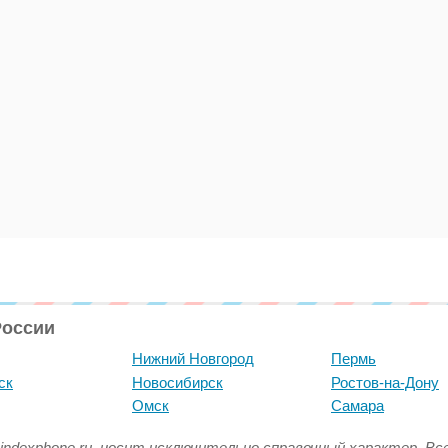
России
Нижний Новгород
Пермь
ск
Новосибирск
Ростов-на-Дону
Омск
Самара
indexphone.ru, носит исключительно справочный характер. В