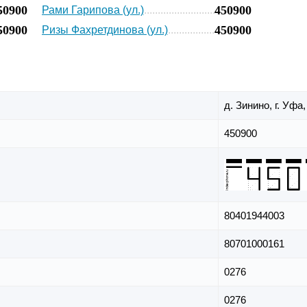
50900
450900
Рами Гарипова (ул.)
50900
450900
Ризы Фахретдинова (ул.)
д. Зинино,
г. Уфа
450900
80401944003
80701000161
0276
0276