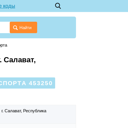
е коды
Найти
орта
. Салават,
СПОРТА 453250
,
г. Салават,
Республика