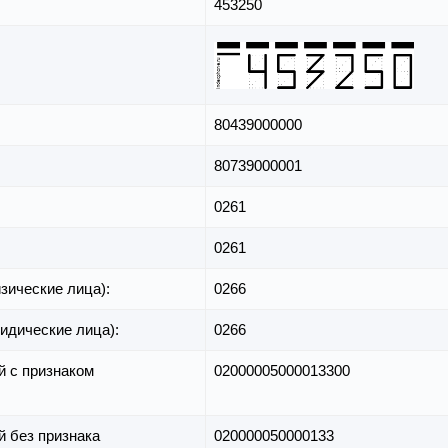
453250
80439000000
80739000001
0261
0261
зические лица):
0266
идические лица):
0266
й с признаком
02000005000013300
й без признака
020000050000133