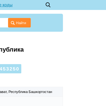
е коды
Найти
спублика
453250
лават,
Республика Башкортостан