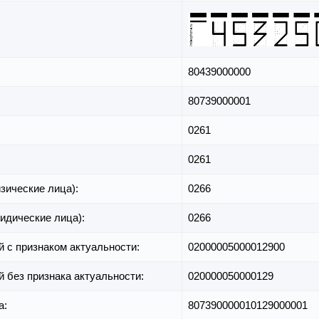
80439000000
80739000001
0261
0261
зические лица):
0266
идические лица):
0266
й с признаком актуальности:
02000005000012900
й без признака актуальности:
020000050000129
а:
807390000010129000001