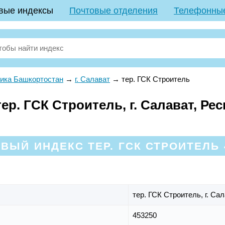
вые индексы
Почтовые отделения
Телефонны
ика Башкортостан
→
г. Салават
→
тер. ГСК Строитель
р. ГСК Строитель, г. Салават, Ре
ВЫЙ ИНДЕКС ТЕР. ГСК СТРОИТЕЛЬ 
тер. ГСК Строитель,
г. Са
453250