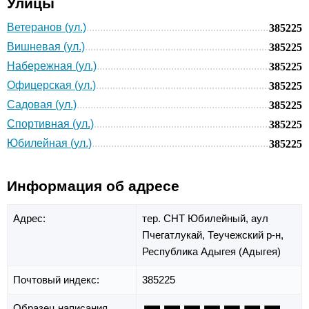
Улицы
Ветеранов (ул.)
385225
Вишневая (ул.)
385225
Набережная (ул.)
385225
Офицерская (ул.)
385225
Садовая (ул.)
385225
Спортивная (ул.)
385225
Юбилейная (ул.)
385225
Информация об адресе
Адрес:
тер. СНТ Юбилейный,
аул
Пчегатлукай,
Теучежский р-н,
Республика Адыгея (Адыгея)
Почтовый индекс:
385225
Образец написания