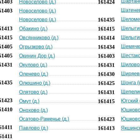
61403
Шартано
161424
Новоселово (д.)
61403
Шатенев
Новоселово (д.)
161435
Шеломец
Новоселово (д.)
61413
161415
Шелыгин
Обакино (д.)
61415
161414
Шелыгин
Овсянниково (д.)
61405
161434
Шемячки
Огрызково (д.)
61405
161403
Шестако
Окинин Дор (д.)
61431
161431
Шилово 
Окулово (д.)
161430
Ширяево
Оленево (д.)
61435
161425
Шонга (с
Олюшино (д.)
161431
Щепелин
Олятово (д.)
61423
161415
Югский (
Омут (д.)
61410
Юшково 
Онохово (д.)
161423
Осатово-Раменье (д.)
Юшково 
61411
161413
Павлово (д.)
Якшинск
61411