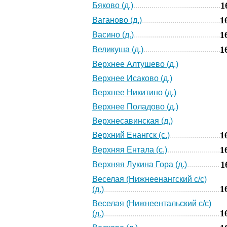
1
Бяково (д.)
1
Ваганово (д.)
1
Васино (д.)
1
Великуша (д.)
Верхнее Алтушево (д.)
Верхнее Исаково (д.)
Верхнее Никитино (д.)
Верхнее Поладово (д.)
Верхнесавинская (д.)
1
Верхний Енангск (с.)
1
Верхняя Ентала (с.)
1
Верхняя Лукина Гора (д.)
Веселая (Нижнеенангский с/с)
1
(д.)
Веселая (Нижнеентальский с/с)
1
(д.)