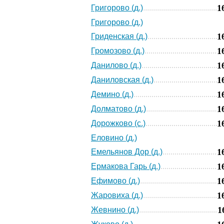
1
Григорово (д.)
Григорово (д.)
1
Гриденская (д.)
1
Громозово (д.)
1
Данилово (д.)
1
Даниловская (д.)
1
Демино (д.)
1
Долматово (д.)
1
Дорожково (с.)
Еловино (д.)
1
Емельянов Дор (д.)
1
Ермакова Гарь (д.)
1
Ефимово (д.)
1
Жаровиха (д.)
1
Жевнино (д.)