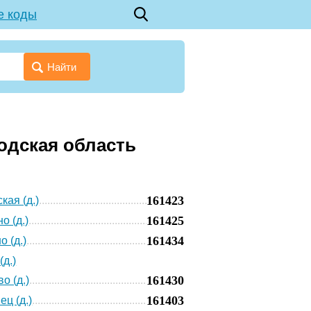
е коды
Найти
одская область
161423
кая (д.)
161425
о (д.)
161434
о (д.)
(д.)
161430
о (д.)
161403
ец (д.)