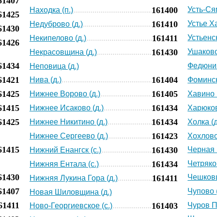
61407
161400
Усть-Ся
Находка (п.)
61425
161410
Устье Х
Недуброво (д.)
61430
161411
Устьенск
Некипелово (д.)
61426
161430
Ушаково
Некрасовщина (д.)
61434
Федюнин
Неповица (д.)
61421
161404
Нива (д.)
Фоминск
61425
161405
Нижнее Ворово (д.)
Хавино (
61415
161434
Нижнее Исаково (д.)
Харюков
61425
161434
Нижнее Никитино (д.)
Холка (д
161423
Нижнее Сергеево (д.)
Хохлово
61415
161430
Черная (
Нижний Енангск (с.)
161434
Четряков
Нижняя Ентала (с.)
61430
Чешковщ
161411
Нижняя Лукина Гора (д.)
61407
Чупово (
Новая Шиловщина (д.)
61411
161403
Чуров П
Ново-Георгиевское (с.)