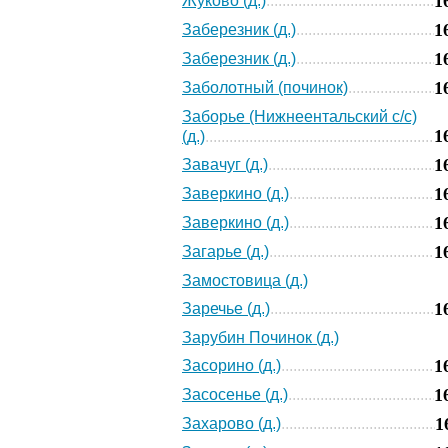
1
Жуково (д.)
1
Заберезник (д.)
1
Заберезник (д.)
1
Заболотный (починок)
Заборье (Нижнеентальский с/с)
1
(д.)
1
Завачуг (д.)
1
Заверкино (д.)
1
Заверкино (д.)
1
Загарье (д.)
Замостовица (д.)
1
Заречье (д.)
Зарубин Починок (д.)
1
Засорино (д.)
1
Засосенье (д.)
1
Захарово (д.)