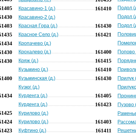
61405
Подол (д
161410
Красавино-1 (д.)
61430
Подол (д
Красавино-2 (д.)
61403
161430
Подол (д
Красная Гора (д.)
61435
161421
Половищ
Красное Село (д.)
61434
Помелов
Кропачево (д.)
161400
61430
Крохалево (д.)
Попово 
161415
61430
Кряж (д.)
Порядне
161410
Кузьмино (д.)
Приволь
61400
161430
Кузьминская (д.)
Прилук (
Кузюг (д.)
Прилуко
61434
161405
Курденга (д.)
Пронино
161423
Курденга (д.)
Пузово (
61425
Курилово (д.)
Раменье
61424
161403
Курилово (д.)
Рассома
61423
161411
Куфтино (д.)
Решетни