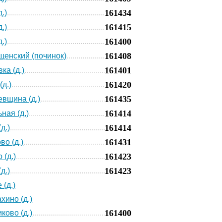
161434
.)
161415
.)
161400
.)
161408
енский (починок)
161401
ка (д.)
161420
(д.)
161435
вщина (д.)
161414
ная (д.)
161414
д.)
161431
во (д.)
161423
 (д.)
161423
д.)
 (д.)
хино (д.)
161400
ково (д.)