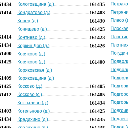
61434
161435
Петраков
Колотовщина (д.)
61414
161403
Петряни
Кондратово (д.)
Плесо (д
161430
Конец (д.)
Плоская 
161425
Конищево (д.)
61414
Плостие
161423
Контиево (д.)
61434
Плотних
161426
Коркин Дор (д.)
61400
Погудино
Коряково (д.)
61425
Подволо
161400
Коряково (д.)
Подволо
Коряковская (д.)
61409
Подволо
Коряковщина (д.)
61425
161405
Подгорка
Косково (д.)
61412
161405
Подгоро
Косково (с.)
Подгорье
161434
Костылево (д.)
61403
Подгрив
161425
Котельново (д.)
61434
Подлесо
161435
Крадихино (д.)
61405
Подол (д
161435
Крадихино (п.)