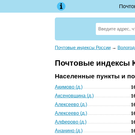
Почто
Почтовые индексы России
→
Вологод
Почтовые индексы К
Населенные пункты и п
1
Акимово (д.)
1
Аксеновщина (д.)
1
Алексеево (д.)
1
Алексеево (д.)
1
Алферово (д.)
1
Ананино (д.)