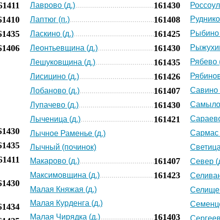
61411
161430
Лаврово (д.)
Россоул
61410
161408
Рудников
Лаптюг (п.)
61435
161425
Рыбино 
Ласкино (д.)
61406
161430
Рыжухин
Леонтьевщина (д.)
161435
Рябево (
Лешуковщина (д.)
161426
Рябинов
Лисицино (д.)
161407
Савино 
Лобаново (д.)
161430
Самылов
Лупачево (д.)
161421
Сараево
Лыченица (д.)
61430
Сармас 
Лычное Раменье (д.)
61435
Лычный (починок)
Светица 
61411
161407
Макарово (д.)
Север (д
161423
Максимовщина (д.)
Селиван
61430
Малая Княжая (д.)
Селище 
Малая Курденга (д.)
Семенце
61434
161403
Малая Чирядка (д.)
Сергеев