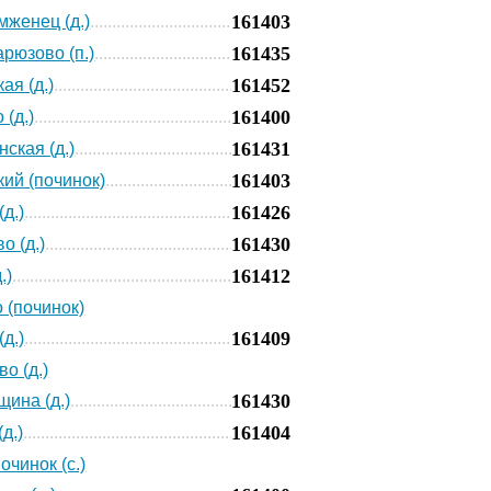
161403
мженец (д.)
161435
арюзово (п.)
161452
ая (д.)
161400
 (д.)
161431
ская (д.)
161403
ий (починок)
161426
д.)
161430
о (д.)
161412
.)
 (починок)
161409
д.)
о (д.)
161430
ина (д.)
161404
д.)
очинок (с.)