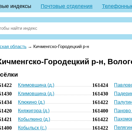
вые индексы
Почтовые отделения
Телефонны
ская область
→
Кичменгско-Городецкий р-н
ичменгско-Городецкий р-н, Волог
осёлки
61422
161424
Климовщина (д.)
Павловс
61430
161430
Климовщина (д.)
Падерин
61434
161422
Клюкино (д.)
Палутин
61420
161400
Княжигора (д.)
Паново 
61421
161422
Пахомов
Кобылкино (д.)
61400
161422
Пелягин
Кобыльск (с.)