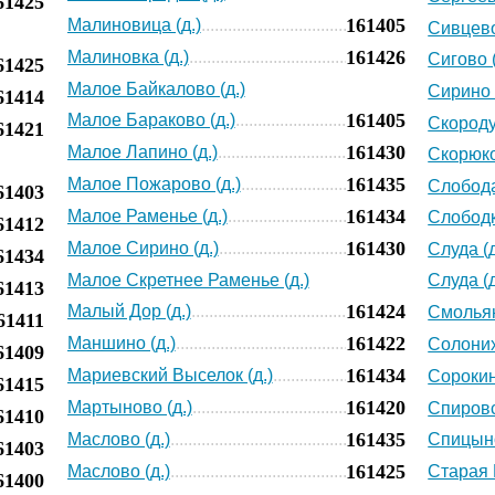
61425
161405
Малиновица (д.)
Сивцево
161426
Малиновка (д.)
Сигово (
61425
Малое Байкалово (д.)
Сирино 
61414
161405
Малое Бараково (д.)
Скороду
61421
161430
Малое Лапино (д.)
Скорюко
161435
Малое Пожарово (д.)
Слобода
61403
161434
Малое Раменье (д.)
Слободк
61412
161430
Малое Сирино (д.)
Слуда (д
61434
Малое Скретнее Раменье (д.)
Слуда (д
61413
161424
Малый Дор (д.)
Смольян
61411
161422
Маншино (д.)
Солоних
61409
161434
Мариевский Выселок (д.)
Сорокин
61415
161420
Мартыново (д.)
Спировс
61410
161435
Маслово (д.)
Спицыно
61403
161425
Маслово (д.)
Старая 
61400