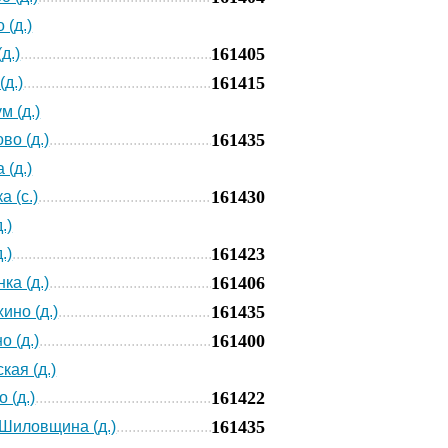
 (д.)
161405
д.)
161415
(д.)
м (д.)
161435
во (д.)
 (д.)
161430
а (с.)
.)
161423
.)
161406
ка (д.)
161435
ино (д.)
161400
о (д.)
кая (д.)
161422
 (д.)
161435
Шиловщина (д.)