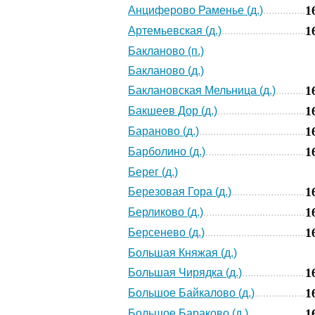
1
Анциферово Раменье (д.)
1
Артемьевская (д.)
Бакланово (п.)
Бакланово (д.)
1
Баклановская Мельница (д.)
1
Бакшеев Дор (д.)
1
Бараново (д.)
1
Барболино (д.)
Берег (д.)
1
Березовая Гора (д.)
1
Берликово (д.)
1
Берсенево (д.)
Большая Княжая (д.)
1
Большая Чирядка (д.)
1
Большое Байкалово (д.)
1
Большое Бараково (д.)