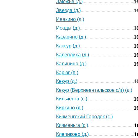
1
Заюжье (д.)
1
Звезда (д.)
Ивакино (д.)
1
Исады (д.)
1
Казарино (д.)
1
Каксур (д.)
1
Калеплиха (д.)
1
Калинино (д.)
Карюг (п.)
1
Кекур (д.)
Кекур (Верхнеентальское с/п) (д.)
1
Кильченга (с.)
1
Киркино (д.)
Кичменгский Городок (с.)
1
Кичменьга (с.)
1
Клепиково (д.)