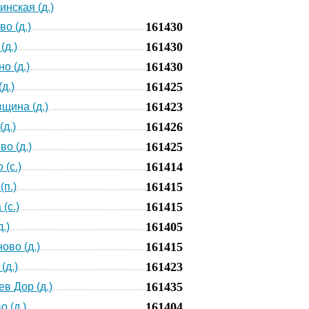
инская (д.)
161430
о (д.)
161430
(д.)
161430
о (д.)
161425
д.)
161423
щина (д.)
161426
(д.)
161425
о (д.)
161414
 (с.)
161415
(п.)
161415
(с.)
161405
.)
161415
ово (д.)
161423
(д.)
161435
в Дор (д.)
161404
о (д.)