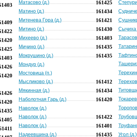
161425
Матасово (д.)
Степури
61403
161434
Матино (д.)
Судниче
161421
Митенева Гора (д.)
Сушники
61409
161430
Митино (д.)
Сычиха 
61422
161403
Тарасово
Михеево (д.)
61420
161435
Татарин
Мичино (д.)
61425
161435
Тафтинс
Мокрушино (д.)
61403
Ташерих
Мондур (д.)
61426
Терехино
Мостовица (п.)
61420
161412
Мысликово (д.)
Терехов
161434
Титовщи
Мякинная (д.)
61426
161420
Токарево
Наболотная Гарь (д.)
61420
Торопов
Наволок (д.)
61435
161422
Наволок (д.)
Трубовщ
61405
161401
Наволок (д.)
Труфано
61411
161435
Надеевщина (д.)
Угол (д.)