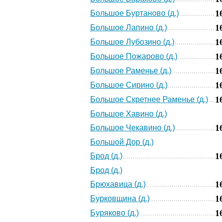
1
Большое Буртаново (д.)
1
Большое Лапино (д.)
1
Большое Лубозино (д.)
1
Большое Пожарово (д.)
1
Большое Раменье (д.)
1
Большое Сирино (д.)
1
Большое Скретнее Раменье (д.)
Большое Хавино (д.)
1
Большое Чекавино (д.)
Большой Дор (д.)
1
Брод (д.)
Брод (д.)
1
Брюхавица (д.)
1
Бурковщина (д.)
1
Буряково (д.)