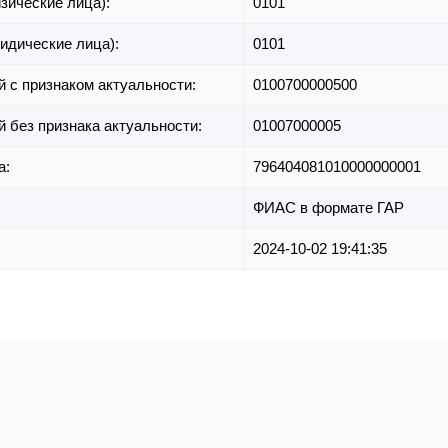
зические лица):
0101
идические лица):
0101
й с признаком актуальности:
0100700000500
й без признака актуальности:
01007000005
а:
796404081010000000001
ФИАС в формате ГАР
2024-10-02 19:41:35