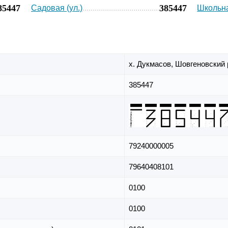
85447
385447
Садовая (ул.)
Школьна
х. Дукмасов,
Шовгеновский 
385447
79240000005
79640408101
0100
0100