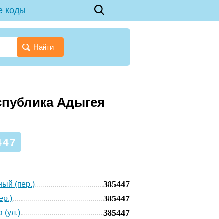
е коды
Найти
спублика Адыгея
447
385447
ый (пер.)
385447
ер.)
385447
 (ул.)