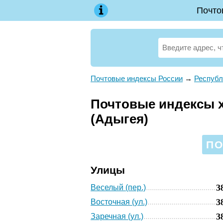
Почто
Почтовые индексы России
→
Республ
Почтовые индексы х
(Адыгея)
ПО
Улицы
3
Веселый (пер.)
3
Восточная (ул.)
3
Заречная (ул.)