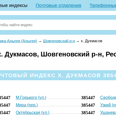
вые индексы
Почтовые отделения
Телефонны
ика Адыгея (Адыгея)
→
Шовгеновский р-н
→
х. Дукмасов
. Дукмасов, Шовгеновский р-н, Ре
ЧТОВЫЙ ИНДЕКС Х. ДУКМАСОВ 385
85447
385447
М.Горького (ул.)
Свободн
85447
385447
Мира (пер.)
Узкий (п
85447
385447
Октябрьская (ул.)
Ушанева