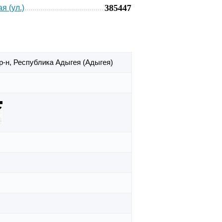
385447
я (ул.)
р-н,
Республика Адыгея (Адыгея)