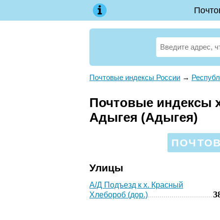
Почто
Почтовые индексы России
→
Республ
Почтовые индексы х
Адыгея (Адыгея)
ПОЧТОВ
Улицы
А/Д Подъезд к х. Красный
3
Хлебороб (дор.)