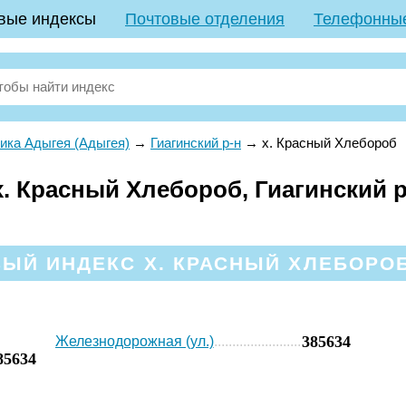
вые индексы
Почтовые отделения
Телефонны
ика Адыгея (Адыгея)
→
Гиагинский р-н
→
х. Красный Хлебороб
. Красный Хлебороб, Гиагинский р
ЫЙ ИНДЕКС Х. КРАСНЫЙ ХЛЕБОРОБ
385634
Железнодорожная (ул.)
85634