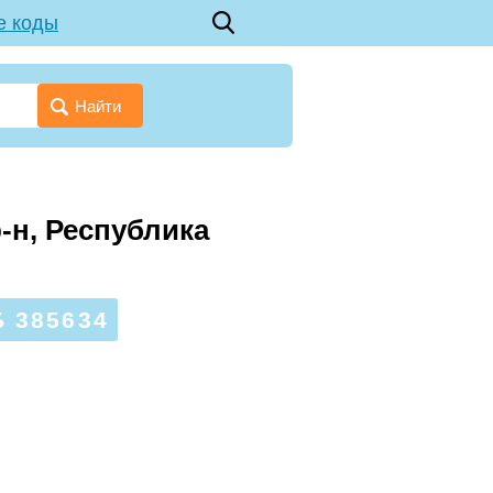
е коды
Найти
-н, Республика
 385634