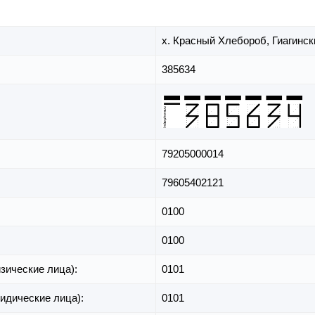
х. Красный Хлебороб,
Гиагинск
385634
79205000014
79605402121
0100
0100
зические лица):
0101
идические лица):
0101