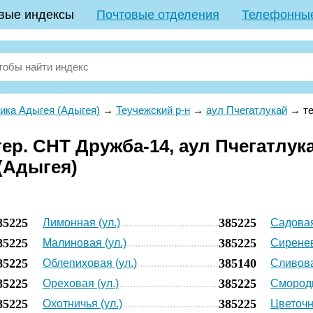
вые индексы
Почтовые отделения
Телефонны
ика Адыгея (Адыгея)
→
Теучежский р-н
→
аул Пчегатлукай
→
т
р. СНТ Дружба-14, аул Пчегатлука
(Адыгея)
85225
385225
Лимонная (ул.)
Садовая
85225
385225
Малиновая (ул.)
Сиренев
85225
385140
Облепиховая (ул.)
Сливова
85225
385225
Ореховая (ул.)
Смороди
85225
385225
Охотничья (ул.)
Цветочн