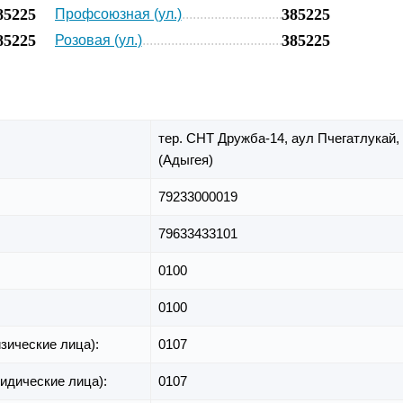
85225
385225
Профсоюзная (ул.)
85225
385225
Розовая (ул.)
тер. СНТ Дружба-14,
аул Пчегатлукай,
(Адыгея)
79233000019
79633433101
0100
0100
зические лица):
0107
идические лица):
0107