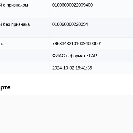
й с признаком
01006000022009400
й без признака
010060000220094
а:
796334331010094000001
ФИАС в формате ГАР
2024-10-02 19:41:35
арте