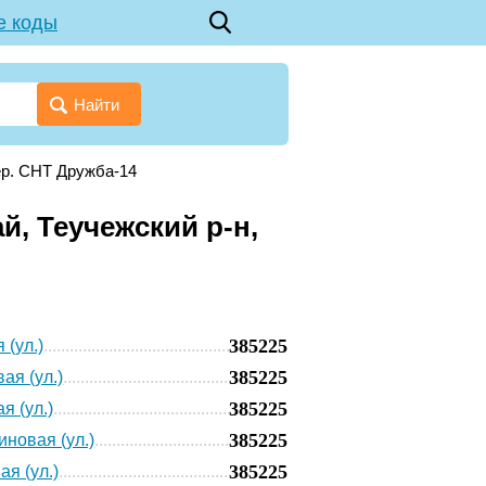
е коды
Найти
ер. СНТ Дружба-14
й, Теучежский р-н,
385225
 (ул.)
385225
ая (ул.)
385225
я (ул.)
385225
новая (ул.)
385225
ая (ул.)