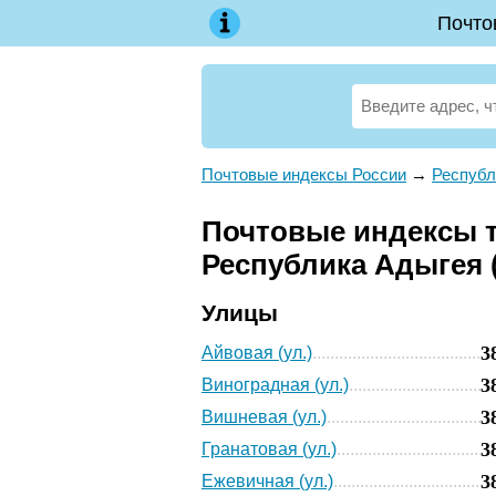
Почто
Почтовые индексы России
→
Республ
Почтовые индексы те
Республика Адыгея 
Улицы
3
Айвовая (ул.)
3
Виноградная (ул.)
3
Вишневая (ул.)
3
Гранатовая (ул.)
3
Ежевичная (ул.)