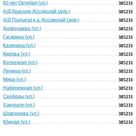
60 лет Октября (ул.)
385231
А/Д Красное-Ассоколай (дор.)
385231
А/Д Подъезд к а. Ассоколай (дор.)
385231
Андрухаева (ул.)
385231
Гагарина (ул.)
385231
Калинина (ул.)
385231
Кирова (ул.)
385231
Колхозная (ул.)
385231
Ленина (ул.)
385231
Мира (ул.)
385231
Набережная (ул.)
385231
Свободы (ул.)
385231
Хакурате (ул.)
385231
Шовгенова (ул.)
385231
Южная (ул.)
385231