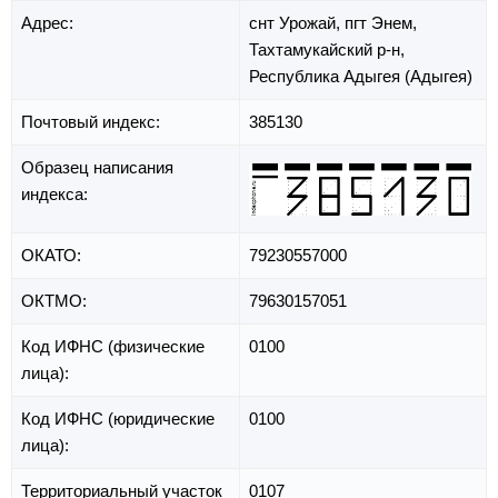
Адрес:
снт Урожай,
пгт Энем,
Тахтамукайский р-н,
Республика Адыгея (Адыгея)
Почтовый индекс:
385130
Образец написания
индекса:
ОКАТО:
79230557000
ОКТМО:
79630157051
Код ИФНС (физические
0100
лица):
Код ИФНС (юридические
0100
лица):
Территориальный участок
0107