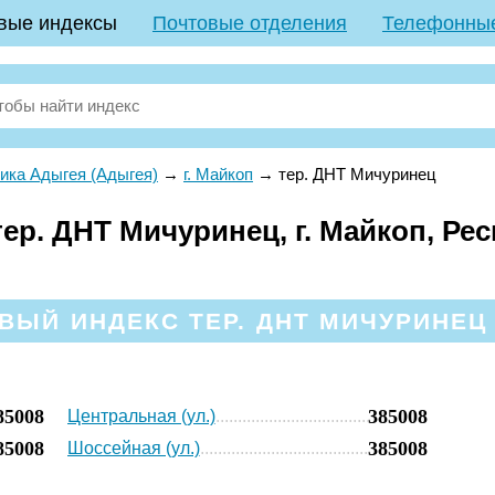
вые индексы
Почтовые отделения
Телефонны
ика Адыгея (Адыгея)
→
г. Майкоп
→
тер. ДНТ Мичуринец
ер. ДНТ Мичуринец, г. Майкоп, Ре
ВЫЙ ИНДЕКС ТЕР. ДНТ МИЧУРИНЕЦ 
85008
385008
Центральная (ул.)
85008
385008
Шоссейная (ул.)