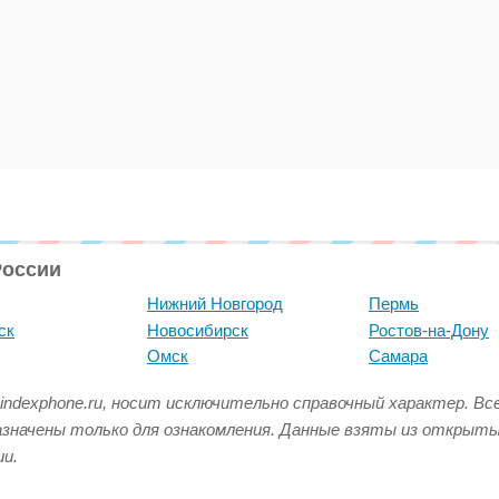
России
Нижний Новгород
Пермь
ск
Новосибирск
Ростов-на-Дону
Омск
Самара
indexphone.ru, носит исключительно справочный характер. В
азначены только для ознакомления. Данные взяты из открыт
и.