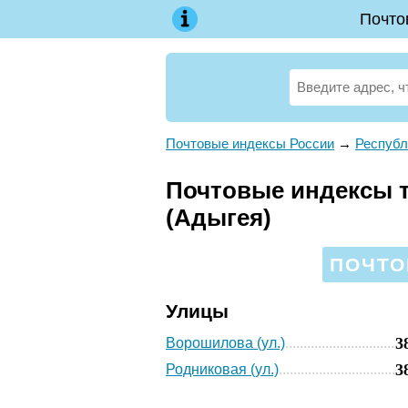
Почто
Почтовые индексы России
→
Республ
Почтовые индексы т
(Адыгея)
ПОЧТО
Улицы
3
Ворошилова (ул.)
3
Родниковая (ул.)