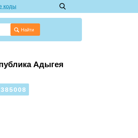
е коды
Найти
спублика Адыгея
385008