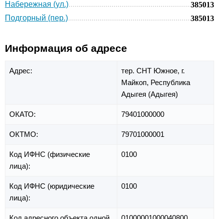
Набережная (ул.)
385013
Подгорный (пер.)
385013
Информация об адресе
Адрес:
тер. СНТ Южное,
г.
Майкоп,
Республика
Адыгея (Адыгея)
ОКАТО:
79401000000
ОКТМО:
79701000001
Код ИФНС (физические
0100
лица):
Код ИФНС (юридические
0100
лица):
Код адресного объекта одной
01000001000040800