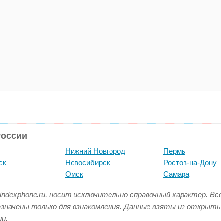
России
Нижний Новгород
Пермь
ск
Новосибирск
Ростов-на-Дону
Омск
Самара
indexphone.ru, носит исключительно справочный характер. В
азначены только для ознакомления. Данные взяты из открыт
и.