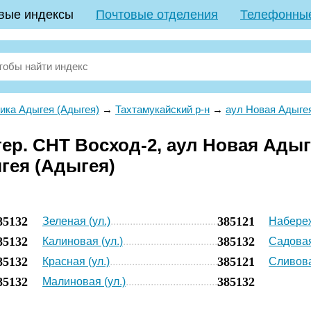
вые индексы
Почтовые отделения
Телефонны
ика Адыгея (Адыгея)
→
Тахтамукайский р-н
→
аул Новая Адыге
ер. СНТ Восход-2, аул Новая Адыг
гея (Адыгея)
85132
385121
Зеленая (ул.)
Набереж
85132
385132
Калиновая (ул.)
Садовая
85132
385121
Красная (ул.)
Сливова
85132
385132
Малиновая (ул.)