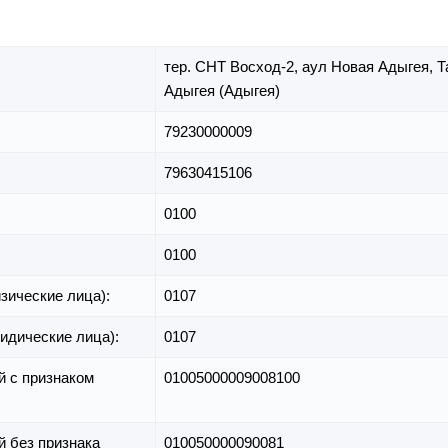
тер. СНТ Восход-2,
аул Новая Адыгея,
Т
Адыгея (Адыгея)
79230000009
79630415106
0100
0100
зические лица):
0107
идические лица):
0107
й с признаком
01005000009008100
й без признака
010050000090081