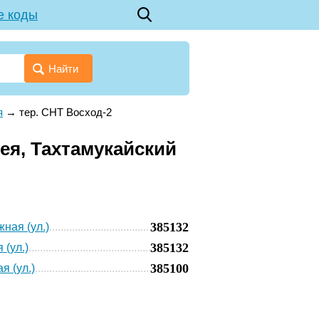
е коды
Найти
я
→
тер. СНТ Восход-2
ея, Тахтамукайский
385132
ная (ул.)
385132
 (ул.)
385100
я (ул.)