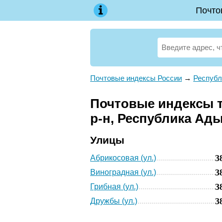
Почто
Почтовые индексы России
→
Республ
Почтовые индексы т
р-н, Республика Ады
Улицы
3
Абрикосовая (ул.)
3
Виноградная (ул.)
3
Грибная (ул.)
3
Дружбы (ул.)