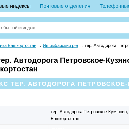
вые индексы
Почтовые отделения
Телефонны
ика Башкортостан
→
Ишимбайский р-н
→
тер. Автодорога Петр
ер. Автодорога Петровское-Кузя
шкортостан
С ТЕР. АВТОДОРОГА ПЕТРОВСКОЕ-
тер. Автодорога Петровское-Кузяново,
Башкортостан