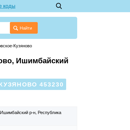
е коды
Найти
овское-Кузяново
ново, Ишимбайский
КУЗЯНОВО 453230
Ишимбайский р-н,
Республика