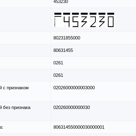
453230
80231855000
80631455
0261
0261
й с признаком
02026000000003000
й без признака
020260000000030
а:
806314550000030000001