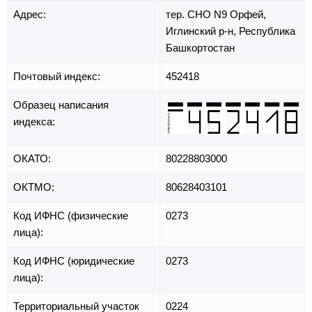
Адрес:
тер. СНО N9 Орфей,
Иглинский р-н,
Республика
Башкортостан
Почтовый индекс:
452418
Образец написания
индекса:
ОКАТО:
80228803000
ОКТМО:
80628403101
Код ИФНС (физические
0273
лица):
Код ИФНС (юридические
0273
лица):
Территориальный участок
0224