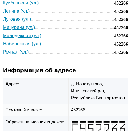
Куйбышева (ул.)
452266
Ленина (ул.)
452266
Луговая (ул.)
452266
Мичурина (ул.)
452266
Молодежная (ул.)
452266
Набережная (ул.)
452266
Речная (ул.)
452266
Информация об адресе
Адрес:
д. Новокуктово,
Илишевский р-н,
Республика Башкортостан
Почтовый индекс:
452266
Образец написания индекса: