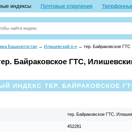
вые индексы
Почтовые отделения
Телефонны
ика Башкортостан
→
Илишевский р-н
→
тер. Байраковское ГТС
ер. Байраковское ГТС, Илишевский
Й ИНДЕКС ТЕР. БАЙРАКОВСКОЕ ГТ
тер. Байраковское ГТС,
Илишев
452281