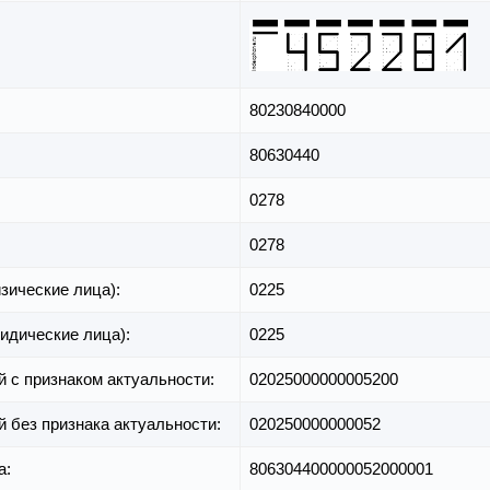
80230840000
80630440
0278
0278
зические лица):
0225
идические лица):
0225
й с признаком актуальности:
02025000000005200
й без признака актуальности:
020250000000052
а:
806304400000052000001