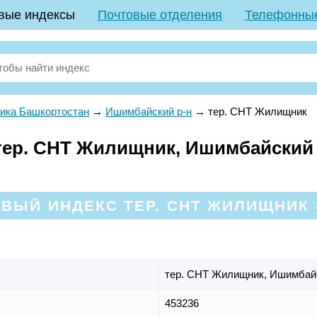
вые индексы
Почтовые отделения
Телефонны
ика Башкортостан
→
Ишимбайский р-н
→
тер. СНТ Жилищник
ер. СНТ Жилищник, Ишимбайский 
ВЫЙ ИНДЕКС ТЕР. СНТ ЖИЛИЩНИК 
тер. СНТ Жилищник,
Ишимбайс
453236