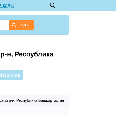
е коды
Найти
р-н, Республика
453236
кий р-н,
Республика Башкортостан