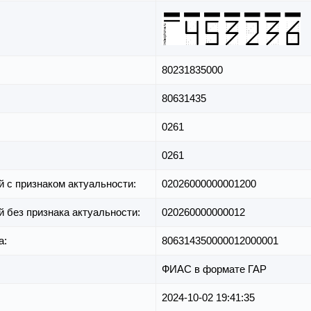
80231835000
80631435
0261
0261
й с признаком актуальности:
02026000000001200
й без признака актуальности:
020260000000012
а:
806314350000012000001
ФИАС в формате ГАР
2024-10-02 19:41:35