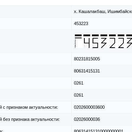
х. Кашалакбаш,
Ишимбайски
453223
80231815005
80631415131
0261
0261
й с признаком актуальности:
0202600003600
й без признака актуальности:
02026000036
а:
806314151310000000001