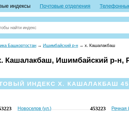
вые индексы
Почтовые отделения
Телефонны
ика Башкортостан
→
Ишимбайский р-н
→
х. Кашалакбаш
. Кашалакбаш, Ишимбайский р-н, 
ТОВЫЙ ИНДЕКС Х. КАШАЛАКБАШ 45
53223
453223
Новоселов (ул.)
Речная (