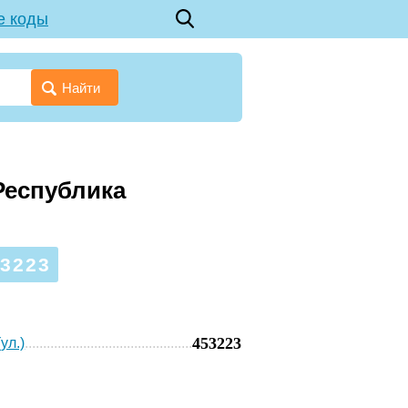
е коды
Найти
Республика
3223
453223
ул.)