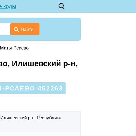
е коды
Найти
е Маты-Рсаево
о, Илишевский р-н,
-РСАЕВО 452263
,
Илишевский р-н,
Республика