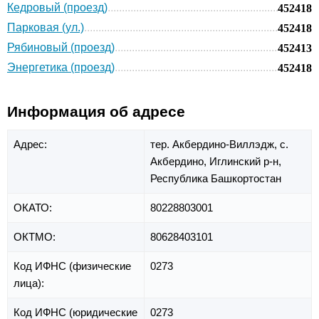
Кедровый (проезд)
452418
Парковая (ул.)
452418
Рябиновый (проезд)
452413
Энергетика (проезд)
452418
Информация об адресе
Адрес:
тер. Акбердино-Виллэдж,
с.
Акбердино,
Иглинский р-н,
Республика Башкортостан
ОКАТО:
80228803001
ОКТМО:
80628403101
Код ИФНС (физические
0273
лица):
Код ИФНС (юридические
0273