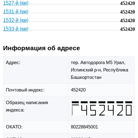
1527-й (км)
452420
1531-й (км)
452420
1532-й (км)
452420
1533-й (км)
452420
Информация об адресе
Адрес:
тер. Автодорога М5 Урал,
Иглинский р-н,
Республика
Башкортостан
Почтовый индекс:
452420
Образец написания
индекса:
ОКАТО:
80228845001