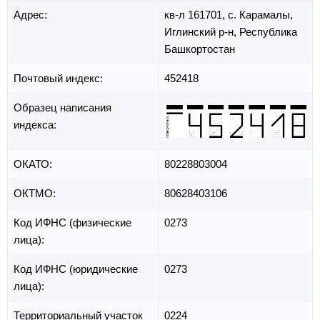
Адрес:
кв-л 161701,
с. Карамалы,
Иглинский р-н,
Республика
Башкортостан
Почтовый индекс:
452418
Образец написания
индекса:
ОКАТО:
80228803004
ОКТМО:
80628403106
Код ИФНС (физические
0273
лица):
Код ИФНС (юридические
0273
лица):
Территориальный участок
0224