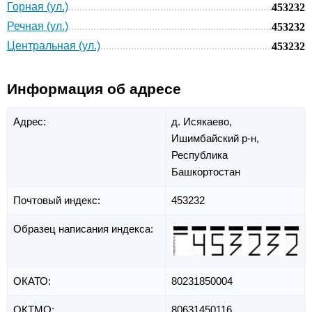
Горная (ул.)
453232
Речная (ул.)
453232
Центральная (ул.)
453232
Информация об адресе
Адрес:
д. Исякаево,
Ишимбайский р-н,
Республика
Башкортостан
Почтовый индекс:
453232
Образец написания индекса:
ОКАТО:
80231850004
ОКТМО:
80631450116