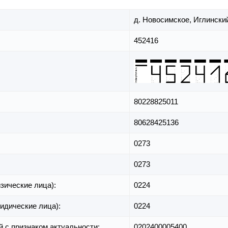
д. Новосимское,
Иглинский
452416
80228825011
80628425136
0273
0273
зические лица):
0224
идические лица):
0224
й с признаком актуальности:
0202400005400