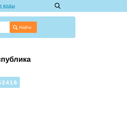
е коды
Найти
спублика
52416