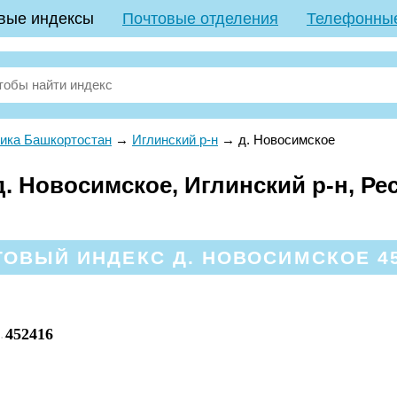
вые индексы
Почтовые отделения
Телефонны
ика Башкортостан
→
Иглинский р-н
→
д. Новосимское
. Новосимское, Иглинский р-н, Ре
ОВЫЙ ИНДЕКС Д. НОВОСИМСКОЕ 4
452416