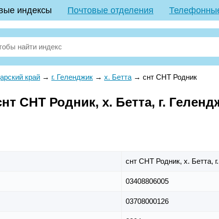
вые индексы
Почтовые отделения
Телефонны
арский край
→
г. Геленджик
→
х. Бетта
→
снт СНТ Родник
т СНТ Родник, х. Бетта, г. Гелен
снт СНТ Родник,
х. Бетта,
г
03408806005
03708000126