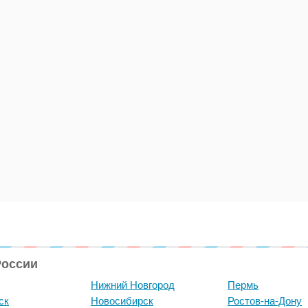
России
Нижний Новгород
Пермь
ск
Новосибирск
Ростов-на-Дону