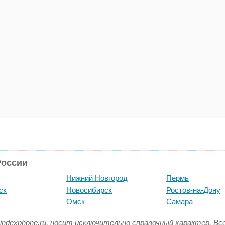
России
Нижний Новгород
Пермь
ск
Новосибирск
Ростов-на-Дону
Омск
Самара
indexphone.ru, носит исключительно справочный характер. В