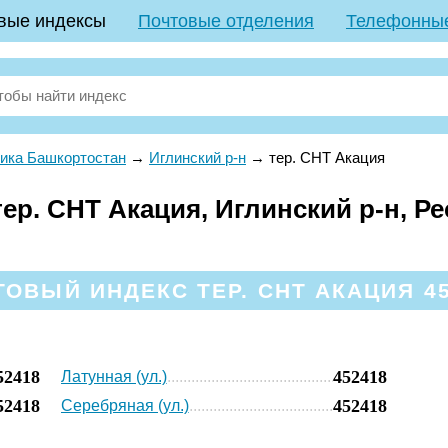
вые индексы
Почтовые отделения
Телефонны
ика Башкортостан
→
Иглинский р-н
→
тер. СНТ Акация
ер. СНТ Акация, Иглинский р-н, Р
ОВЫЙ ИНДЕКС ТЕР. СНТ АКАЦИЯ 4
52418
452418
Латунная (ул.)
52418
452418
Серебряная (ул.)