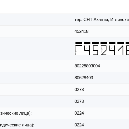
тер. СНТ Акация,
Иглински
452418
80228803004
80628403
0273
0273
зические лица):
0224
идические лица):
0224