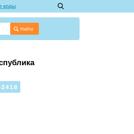
е коды
Найти
еспублика
52418