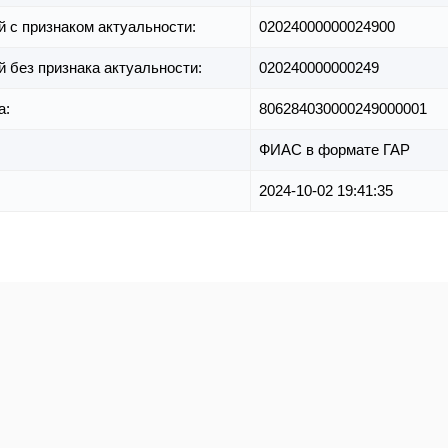
й с признаком актуальности:
02024000000024900
й без признака актуальности:
020240000000249
а:
806284030000249000001
ФИАС в формате ГАР
2024-10-02 19:41:35
е