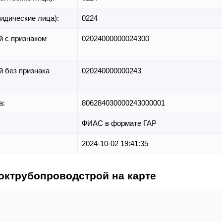
идические лица):
0224
й с признаком
02024000000024300
й без признака
020240000000243
а:
806284030000243000001
ФИАС в формате ГАР
2024-10-02 19:41:35
токтрубопроводстрой на карте