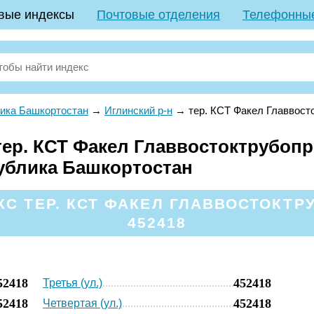
вые индексы
Почтовые отделения
Телефонны
ика Башкортостан
→
Иглинский р-н
→
тер. КСТ Факел Главвост
ер. КСТ Факел Главвостоктрубоп
публика Башкортостан
С ТЕР. КСТ ФАКЕЛ ГЛАВВОСТОКТ
452418
52418
452418
Третья (ул.)
52418
452418
Четвертая (ул.)