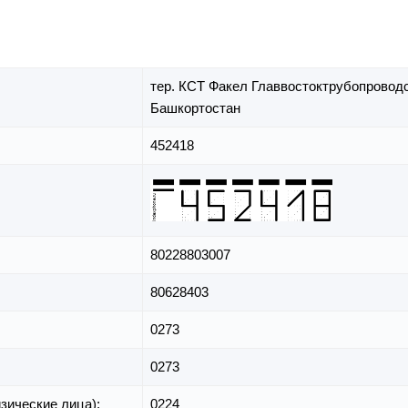
тер. КСТ Факел Главвостоктрубопровод
Башкортостан
452418
80228803007
80628403
0273
0273
зические лица):
0224