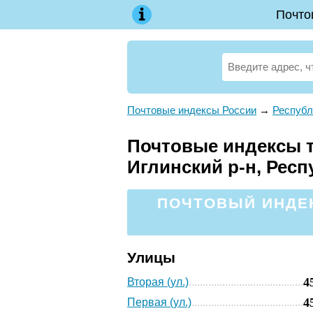
Почто
Почтовые индексы России
→
Республ
Почтовые индексы т
Иглинский р-н, Рес
ПОЧТОВЫЙ ИНДЕК
Улицы
4
Вторая (ул.)
4
Первая (ул.)