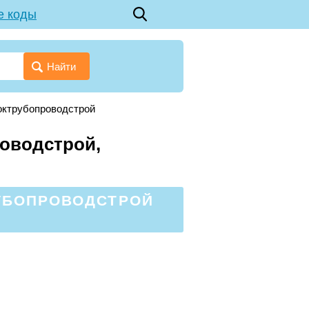
е коды
Найти
октрубопроводстрой
роводстрой,
РУБОПРОВОДСТРОЙ