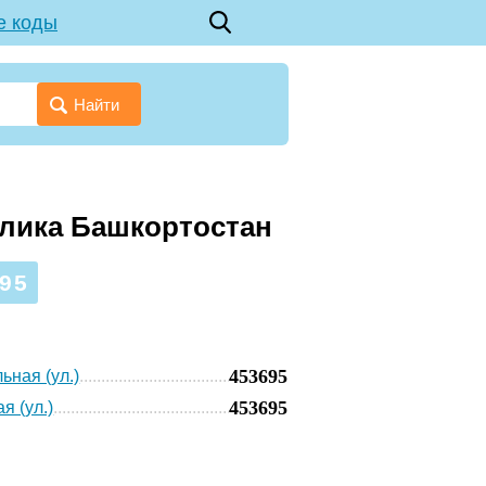
е коды
Найти
блика Башкортостан
95
453695
ьная (ул.)
453695
я (ул.)