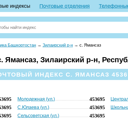
вые индексы
Почтовые отделения
Телефонны
ика Башкортостан
→
Зилаирский р-н
→
с. Ямансаз
. Ямансаз, Зилаирский р-н, Респу
ОЧТОВЫЙ ИНДЕКС С. ЯМАНСАЗ 4536
53695
453695
Молодежная (ул.)
Централ
53695
453695
С.Юлаева (ул.)
Школьна
53695
453695
Сельсоветская (ул.)