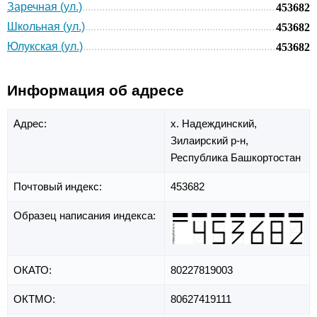
Заречная (ул.)
453682
Школьная (ул.)
453682
Юлукская (ул.)
453682
Информация об адресе
Адрес:
х. Надеждинский,
Зилаирский р-н,
Республика Башкортостан
Почтовый индекс:
453682
Образец написания индекса:
ОКАТО:
80227819003
ОКТМО:
80627419111