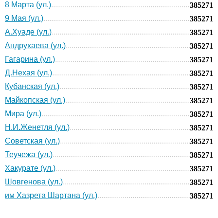
8 Марта (ул.)
385271
9 Мая (ул.)
385271
А.Хуаде (ул.)
385271
Андрухаева (ул.)
385271
Гагарина (ул.)
385271
Д.Нехая (ул.)
385271
Кубанская (ул.)
385271
Майкопская (ул.)
385271
Мира (ул.)
385271
Н.И.Женетля (ул.)
385271
Советская (ул.)
385271
Теучежа (ул.)
385271
Хакурате (ул.)
385271
Шовгенова (ул.)
385271
им Хазрета Шартана (ул.)
385271