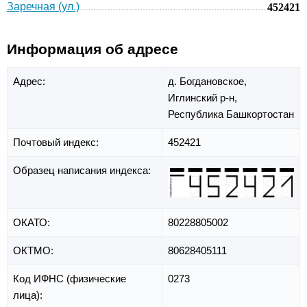
Заречная (ул.)
452421
Информация об адресе
Адрес:
д. Богдановское,
Иглинский р-н,
Республика Башкортостан
Почтовый индекс:
452421
Образец написания индекса:
ОКАТО:
80228805002
ОКТМО:
80628405111
Код ИФНС (физические
0273
лица):