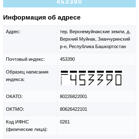
453390
Информация об адресе
Адрес:
тер. Верхнемуйнакские земли,
д.
Верхний Муйнак,
Зианчуринский
р-н,
Республика Башкортостан
Почтовый индекс:
453390
Образец написания
индекса:
ОКАТО:
80226822001
ОКТМО:
80626422101
Код ИФНС
0261
(физические лица):