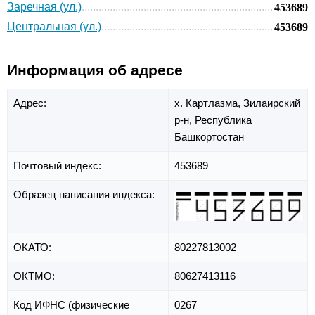
Заречная (ул.)
453689
Центральная (ул.)
453689
Информация об адресе
Адрес:
х. Картлазма,
Зилаирский
р-н,
Республика
Башкортостан
Почтовый индекс:
453689
Образец написания индекса:
ОКАТО:
80227813002
ОКТМО:
80627413116
Код ИФНС (физические
0267