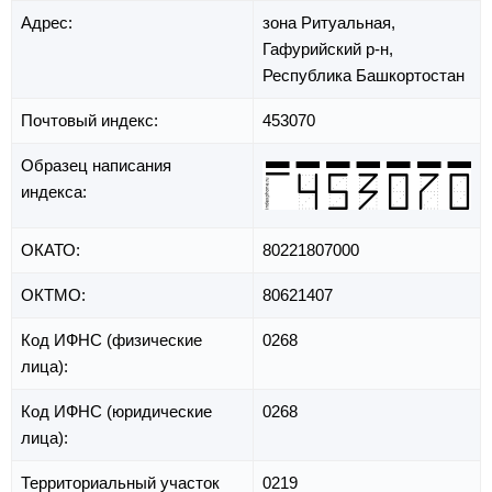
Адрес:
зона Ритуальная,
Гафурийский р-н,
Республика Башкортостан
Почтовый индекс:
453070
Образец написания
индекса:
ОКАТО:
80221807000
ОКТМО:
80621407
Код ИФНС (физические
0268
лица):
Код ИФНС (юридические
0268
лица):
Территориальный участок
0219